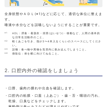
全身状態やＡＤＬ(※1)などに応じて、適切な体位に整えま
す。
唾液や水分などを誤嚥しないようにすることが重要です。
※1
ADL：摂食・着脱衣・排泄(はいせつ)・移動など、人間の基本的
な日常生活動作のこと。
※2
軽くあごを引き、指が3〜4本入るくらいのスペースにしてくださ
い。
※3
誤嚥：食べ物や異物を気管内に飲み込んでしまうこと。
※4
側臥位：体を横に向けてねること。
2. 口腔内外の確認をしましょう
・口唇、歯肉の腫れや出血を確認します。
・口腔内の粘膜・口蓋（上あご）・歯・舌・咽頭の汚れ、
乾燥、口臭などをチェックします。
麻酔側は食べカスなどが溜まりやすいです。