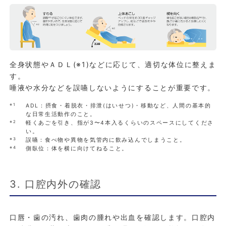
全身状態やＡＤＬ(※1)などに応じて、適切な体位に整えま
す。
唾液や水分などを誤嚥しないようにすることが重要です。
※1
ADL：摂食・着脱衣・排泄(はいせつ)・移動など、人間の基本的
な日常生活動作のこと。
※2
軽くあごを引き、指が3〜4本入るくらいのスペースにしてくださ
い。
※3
誤嚥：食べ物や異物を気管内に飲み込んでしまうこと。
※4
側臥位：体を横に向けてねること。
3. 口腔内外の確認
口唇・歯の汚れ、歯肉の腫れや出血を確認します。口腔内