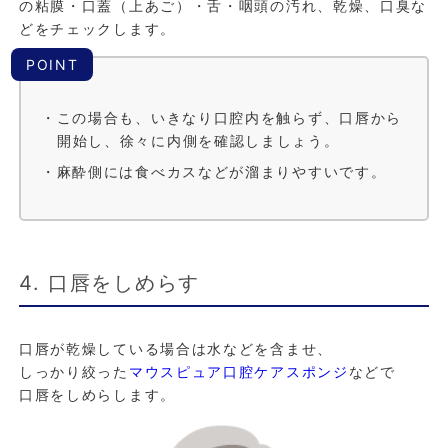
の粘膜・口蓋（上あご）・舌・咽頭の汚れ、乾燥、口臭な
どをチェックします。
POINT
・この場合も、いきなり口腔内を触らず、口唇から
開始し、徐々に内側を確認しましょう。
・麻酔側には食べカスなどが溜まりやすいです。
4. 口唇をしめらす
口唇が乾燥している場合は水などを含ませ、
しっかり絞った
マウスピュア口腔ケアスポンジ
などで
口唇をしめらします。